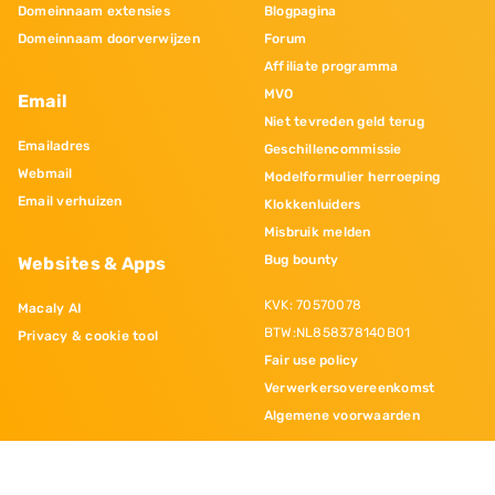
Domeinnaam extensies
Blogpagina
Domeinnaam doorverwijzen
Forum
Affiliate programma
MVO
Email
Niet tevreden geld terug
Emailadres
Geschillencommissie
Webmail
Modelformulier herroeping
Email verhuizen
Klokkenluiders
Misbruik melden
Bug bounty
Websites & Apps
KVK: 70570078
Macaly AI
BTW:NL858378140B01
Privacy & cookie tool
Fair use policy
Verwerkersovereenkomst
Algemene voorwaarden