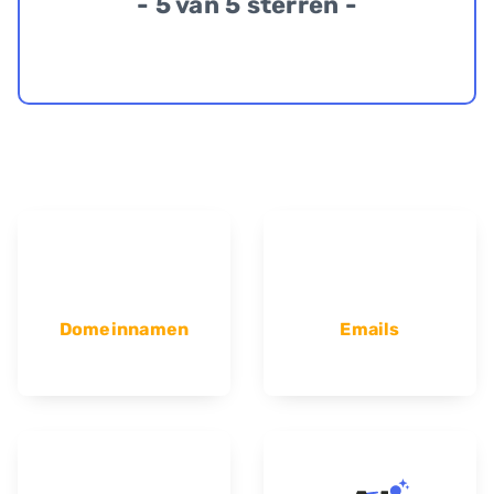
- 5 van 5 sterren -
Domeinnamen
Emails