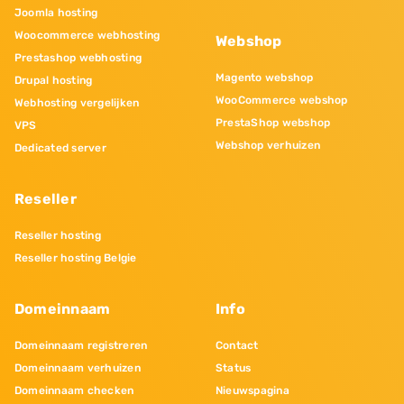
Joomla hosting
Woocommerce webhosting
Webshop
Prestashop webhosting
Magento webshop
Drupal hosting
WooCommerce webshop
Webhosting vergelijken
PrestaShop webshop
VPS
Webshop verhuizen
Dedicated server
Reseller
Reseller hosting
Reseller hosting Belgie
Domeinnaam
Info
Domeinnaam registreren
Contact
Domeinnaam verhuizen
Status
Domeinnaam checken
Nieuwspagina