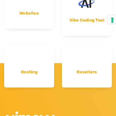
Websites
Vibe Coding Tool
Hosting
Resellers